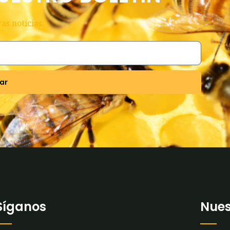
as noticias.
ar
Síganos
Nues