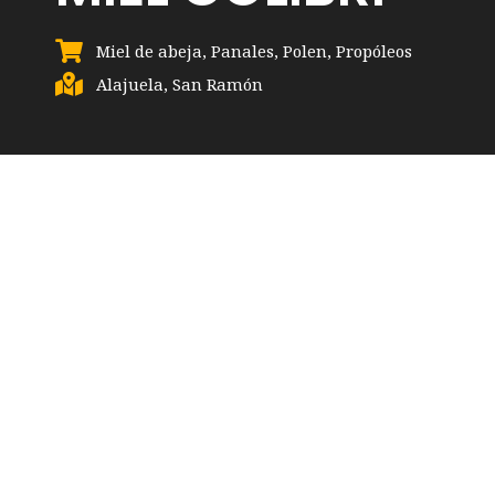
Miel de abeja
,
Panales
,
Polen
,
Propóleos
Alajuela
,
San Ramón