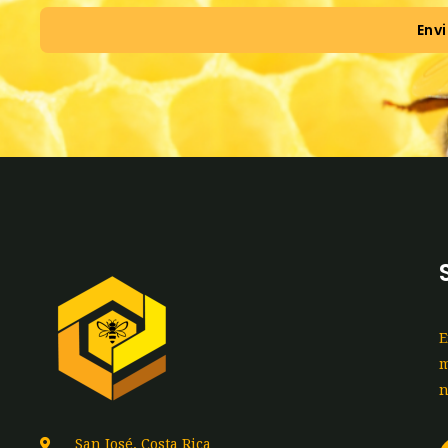
Envi
E
m
n
San José, Costa Rica