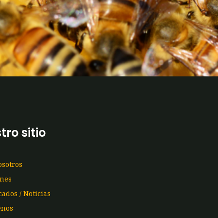
tro sitio
osotros
ones
ados / Noticias
enos