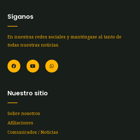
Síganos
En nuestras redes sociales y manténgase al tanto de
todas nuestras noticias.
F
Y
W
a
o
h
c
u
a
e
t
t
b
u
s
o
b
a
o
e
p
Nuestro sitio
k
p
Sobre nosotros
Afiliaciones
Comunicados / Noticias