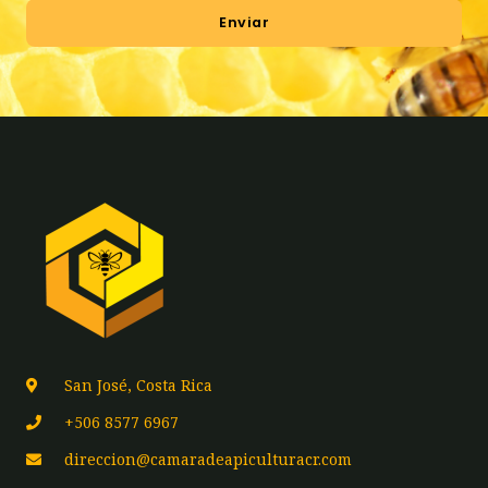
Enviar
San José, Costa Rica
+506 8577 6967
direccion@camaradeapiculturacr.com