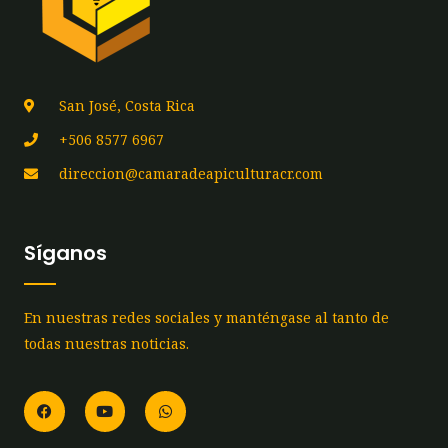
San José, Costa Rica
+506 8577 6967
direccion@camaradeapiculturacr.com
Síganos
En nuestras redes sociales y manténgase al tanto de
todas nuestras noticias.
F
Y
W
a
o
h
c
u
a
e
t
t