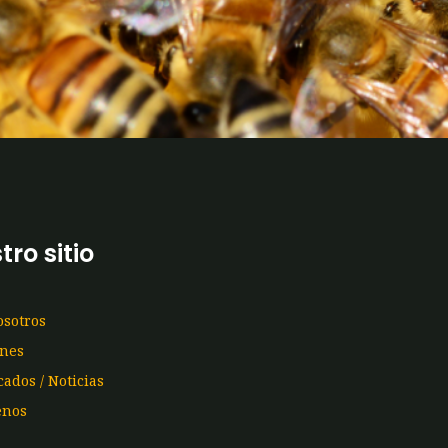
tro sitio
osotros
ones
ados / Noticias
enos