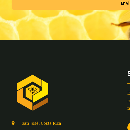
Envi
E
m
n
San José, Costa Rica