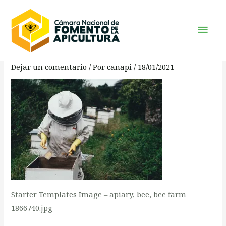
Omitir
Navegación
Men
e
de
APIARY, BEE, BEE FARM-
Prin
ir
entradas
1866740
al
contenido
Dejar un comentario
/ Por
canapi
/
18/01/2021
Starter Templates Image – apiary, bee, bee farm-
1866740.jpg