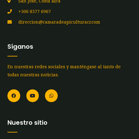
San José, Costa Rica
+506 8577 6967
direccion@camaradeapiculturacr.com
Síganos
En nuestras redes sociales y manténgase al tanto de
todas nuestras noticias.
F
Y
W
a
o
h
c
u
a
e
t
t
b
u
s
o
b
a
o
e
p
Nuestro sitio
k
p