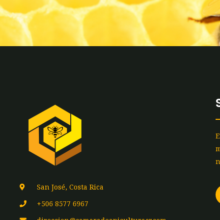
E
m
n
San José, Costa Rica
+506 8577 6967