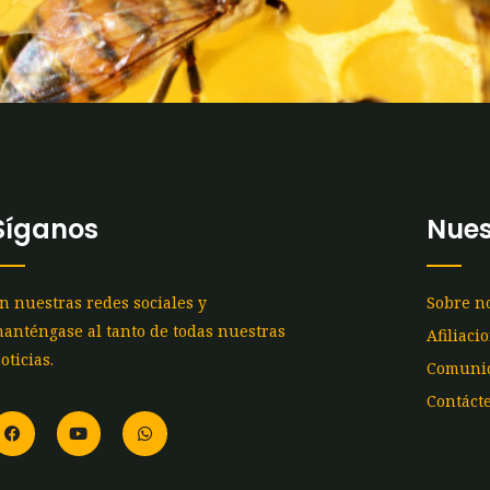
Síganos
Nues
n nuestras redes sociales y
Sobre n
anténgase al tanto de todas nuestras
Afiliaci
oticias.
Comunic
Contáct
F
Y
W
a
o
h
c
u
a
e
t
t
b
u
s