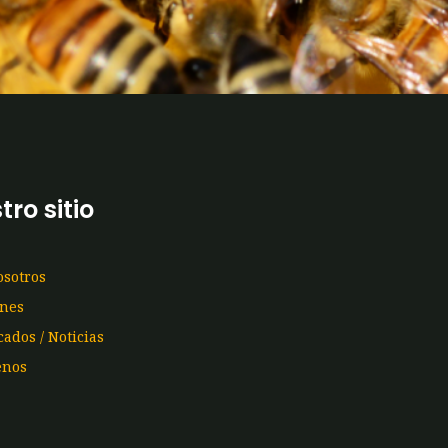
tro sitio
osotros
ones
ados / Noticias
enos