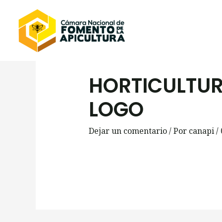
Omitir
e
ir
Navegación
al
de
contenido
entradas
HORTICULTUR
LOGO
Dejar un comentario
/ Por
canapi
/