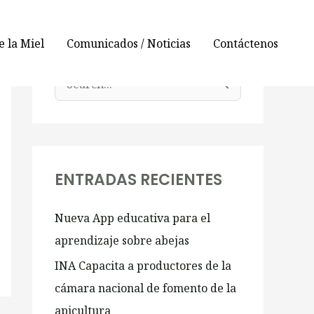
 la Miel
Comunicados / Noticias
Contáctenos
B
u
s
c
a
ENTRADAS RECIENTES
r
Nueva App educativa para el
:
aprendizaje sobre abejas
INA Capacita a productores de la
cámara nacional de fomento de la
apicultura