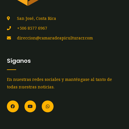
San José, Costa Rica
+506 8577 6967
direccion@camaradeapiculturacr.com
Síganos
En nuestras redes sociales y manténgase al tanto de
todas nuestras noticias.
F
Y
W
a
o
h
c
u
a
e
t
t
b
u
s
o
b
a
o
e
p